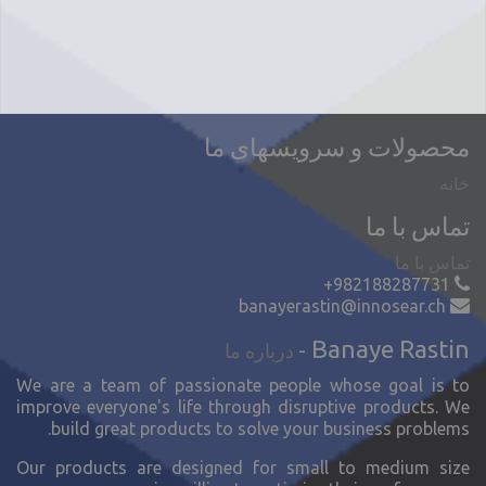
محصولات و سرویسهای ما
خانه
تماس با ما
تماس با ما
+982188287731
banayerastin@innosear.ch
Banaye Rastin
-
درباره ما
We are a team of passionate people whose goal is to
improve everyone's life through disruptive products. We
build great products to solve your business problems.
Our products are designed for small to medium size