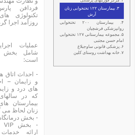
و نظارت مهندس
فردافن پار
۳. بیمارستان ۱۲۲ تختخوابی زنان
تکنولوژی های
آرش
روزآمد اجرا گرد
۴.
بیمارستان ۲۰۰ تختخوابی
روانپزشکی فرشچیان
۵. مجموعه بیمارستانی ۱۲۷ تختخوابی
امام حسن مجتبی
عملیات اجرای
۶. پزشکی قانونی ساوجبلاغ
شامل بخش ه
۷. خانه بهداشت روستای کلین
است:
- احداث اتاق ه
و زایمان – اج
های درد و زایم
که در سالهای
بیمارستان ها
زنان لحاظ می گ
- بخش درمانگاه 
- ب
ارائه خدمات