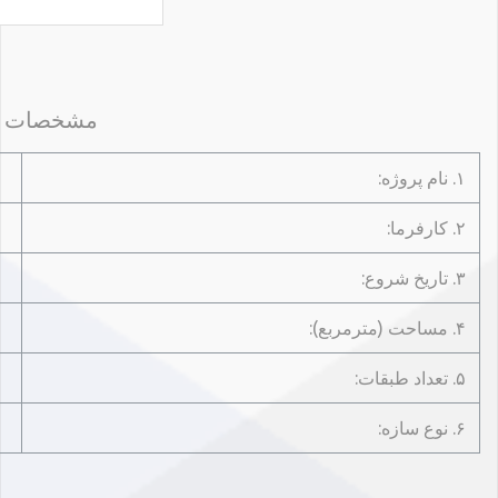
مشخصات پ
۱. نام پروژه:
۲. کارفرما:
۳. تاریخ شروع:
۴. مساحت (مترمربع):
۵. تعداد طبقات:
۶. نوع سازه: