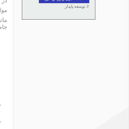
در 
۲. توسعه پایدار
موا
مات
جام