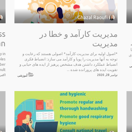
Ghazal Raoufi
مدیریت کارآمد و خطا در
ss
مدیریت
an
*اصول اولیه برای مدیریت کارآمد* اصولی هستند که رعایت و
y in
ی
توجه به آنها مدیریت را پویا و کارآمد می سازد: انضباط فکری
bles
انضباط عملکرد داشتن هدف مشخص پرهیز از ایده های حبابی و
mber
ی
تقویت ایده های پرورانده شده ...
t...
نوامبر 28, 2020
اکتبر 14, 20
آموزشی