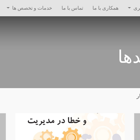
ری
همکاری با ما
تماس با ما
خدمات و تخصص ها
دها
ر