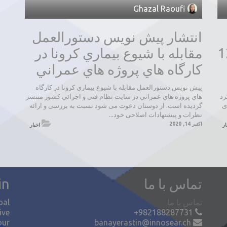
Ghazal Raoufi
انتشار پیش نویس دستورالعمل
ستان ساز ایران 12
مقابله با شيوع بيماري كرونا در
كارگاه هاي پروژه هاي عمراني
پیش نویس دستورالعمل مقابله با شيوع بيماري كرونا در كارگاه
رد
هاي پروژه هاي عمراني در سایت نظام فنی و اجرائي کشور منتشر
ی
گردیده است. از دوستان دعوت می شود نسبت به بررسی و ارائه
نظرات و پیشنهادات اصلاحی خود...
اکتبر 14, 2020
ار
اخبار
تماس با ما
in
تماس با ما
oal
ive
+982188287731
our
banayerastin@innosear.ch