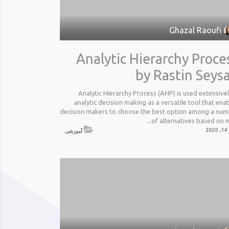
Ghazal Raoufi
Analytic Hierarchy Proce
by Rastin Seys
Analytic Hierarchy Process (AHP) is used extensivel
analytic decision making as a versatile tool that ena
decision makers to choose the best option among a nu
of alternatives based on mul
20
آموزشی