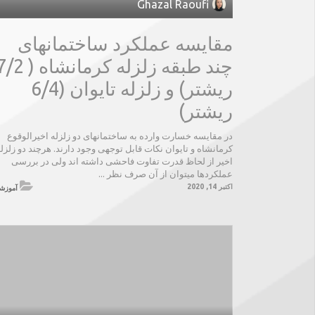
Ghazal Raoufi
مقایسه عملکرد ساختمانهای
چند طبقه زلزله کرمانشاه (
ریشتر) و زلزله تایوان (6/4
ریشتر)
در مقایسه خسارت وارده به ساختمانهای دو زلزله اخیرالوقوع
کرمانشاه و تایوان نکات قابل توجهی وجود دارند. هرچند دو زلزل
اخیر از لحاظ قدرت تفاوت فاحشی داشته اند ولی در بررسی
عملکردها میتوان از آن صرف نظر ...
اکتبر 14, 2020
آموزش