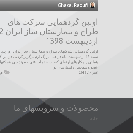
Ghazal Raoufi
اولین گردهمایی شرکت های
طراح و بیمار
اردیبهشت 1398
اولین گردهمائی شرکتهای طراح و بیمارستان سازایران روز پنج
شنبه 12 اردیبهشت ماه در هتل بزرگ ارم برگزار گردید. در این گ
همائی راهکارهای ارتقای کیفیت خدمات فنی و مهندسی شرکتها
عضو و همچنین راهکارهای تو...
اکتبر 14, 2020
اخب
محصولات و سرویسهای ما
خانه