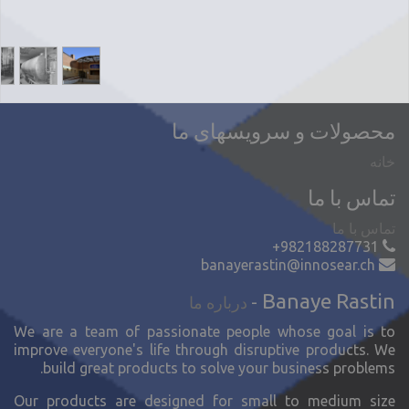
محصولات و سرویسهای ما
خانه
تماس با ما
تماس با ما
+982188287731
banayerastin@innosear.ch
Banaye Rastin
-
درباره ما
We are a team of passionate people whose goal is to
improve everyone's life through disruptive products. We
build great products to solve your business problems.
Our products are designed for small to medium size