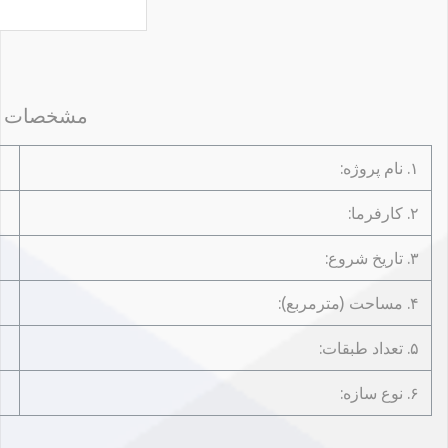
مشخصات پ
۱. نام پروژه:
۲. کارفرما:
۳. تاریخ شروع:
۴. مساحت (مترمربع):
۵. تعداد طبقات:
۶. نوع سازه: