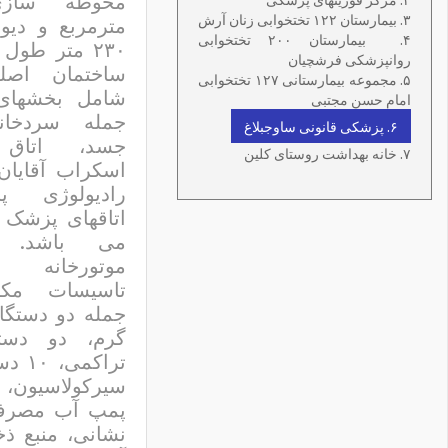
۳. بیمارستان ۱۲۲ تختخوابی زنان آرش
مترمربع و دیو
۴.
بیمارستان ۲۰۰ تختخوابی
۲۳۰ متر طول
روانپزشکی فرشچیان
ساختمان اصل
۵. مجموعه بیمارستانی ۱۲۷ تختخوابی
شامل بخشهای 
امام حسن مجتبی
جمله سردخان
۶. پزشکی قانونی ساوجبلاغ
جسد، اتاق 
۷. خانه بهداشت روستای کلین
اسکراب آقایان 
رادیولوژی پ
اتاقهای پزشک 
می باشد. س
موتورخانه
تاسیسات مکا
جمله دو دستگا
گرم، دو دستگ
تراکمی
سیرکولاسیون
پمپ آب مصرف
نشانی، منبع ذخ